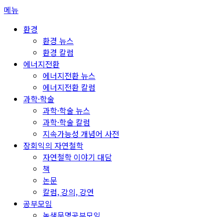
콘
메뉴
텐
환경
츠
환경 뉴스
로
환경 칼럼
바
에너지전환
로
에너지전환 뉴스
가
에너지전환 칼럼
기
과학·학술
과학·학술 뉴스
과학·학술 칼럼
지속가능성 개념어 사전
장회익의 자연철학
자연철학 이야기 대담
책
논문
칼럼, 강의, 강연
공부모임
녹색문명공부모임