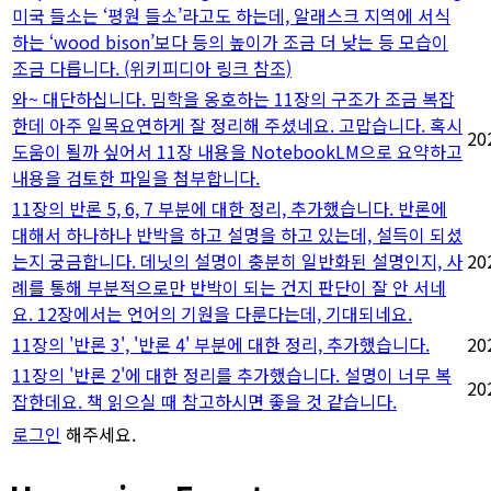
미국 들소는 ‘평원 들소’라고도 하는데, 알래스크 지역에 서식
하는 ‘wood bison’보다 등의 높이가 조금 더 낮는 등 모습이
조금 다릅니다. (위키피디아 링크 참조)
와~ 대단하십니다. 밈학을 옹호하는 11장의 구조가 조금 복잡
한데 아주 일목요연하게 잘 정리해 주셨네요. 고맙습니다. 혹시
20
도움이 될까 싶어서 11장 내용을 NotebookLM으로 요약하고
내용을 검토한 파일을 첨부합니다.
11장의 반론 5, 6, 7 부분에 대한 정리, 추가했습니다. 반론에
대해서 하나하나 반박을 하고 설명을 하고 있는데, 설득이 되셨
는지 궁금합니다. 데닛의 설명이 충분히 일반화된 설명인지, 사
20
례를 통해 부분적으로만 반박이 되는 건지 판단이 잘 안 서네
요. 12장에서는 언어의 기원을 다룬다는데, 기대되네요.
11장의 '반론 3', '반론 4' 부분에 대한 정리, 추가했습니다.
20
11장의 '반론 2'에 대한 정리를 추가했습니다. 설명이 너무 복
20
잡한데요. 책 읽으실 때 참고하시면 좋을 것 같습니다.
로그인
해주세요.