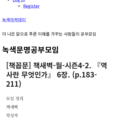
Register
녹색아카데미
더 나은 앎으로 푸른 미래를 가꾸는 사람들의 공부모임
녹색문명공부모임
[책꼽문] 책새벽-월-시즌4-2. 『역
사란 무엇인가』 6장. (p.183-
211)
모임 정리
책새벽
작성자