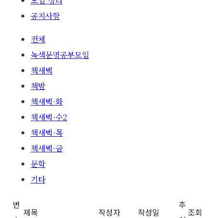
모임 정리
공지사항
전체
녹색문명공부모임
책새벽
책밤
책새벽-화
책새벽-수2
책새벽-목
책새벽-금
문학
기타
번
추
제목
작성자
작성일
조회