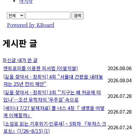
마지막
검색
Powered by KBoard
게시판 글
최신글
내가 쓴 글
엔트로피를 이용한 피서법 (이열치열)
2026.08.06
[길을 찾아서 - 장회익] 4회 "서울대 간판을 내려놓
2026.08.04
자는 25년 전의 제안"
[길을 찾아서 - 장회익] 3회 "‘지구는 왜 허공에 떠
2026.07.28
있나’…조선 유학자의 ‘우주설’ 속으로
[세미나 7/27 발제자료] 폴 너스 4장『 생명을 어떻
2026.07.28
게 이해할까』
[소설로 읽는 기후위기·인류세] – 5회차 『부처스 크
2026.07.24
로싱』(7/26~8/15)
(1)