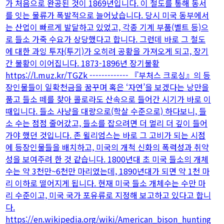
가 처음으로 완공된 것이 1869년입니다. 이 철도를 통해 동서
를 잇는 물류가 폭발적으로 늘어났습니다. 당시 미국 동부에서
는 산업이 빠르게 발달하고 있었고, 각종 기계 부품(벨트 등)으
로 들소 가죽 수요가 상당했다고 합니다. 그런데 바로 그 철도
에 대한 과잉 투자(투기)가 오히려 공황을 가져오게 되고, 장기
간 불황이 이어집니다. 1873-1896년 장기불황
https://l.muz.kr/TGZk ------------- 『부처스 크로싱』의 등
장인물들이 일확천금을 꿈꾸며 혹은 ‘자연’을 보겠다는 낭만을
품고 들소 떼를 찾아 콜로라도 산속으로 들어간 시기가 바로 이
때입니다. 들소 사냥을 대량으로(학살 수준으로) 하다보니, 들
소 수는 점점 줄어갔고, 들소를 잡으려면 더 멀리 더 깊이 들어
가야 했던 것입니다. 존 윌리엄스는 바로 그 고비가 되는 시점
에 등장인물들을 배치하고, 미국의 개척 신화의 폭력성과 취약
성을 보여주려 한 것 같습니다. 1800년대 초 미국 들소의 개체
수는 약 3천만~6천만 마리였는데, 1890년대가 되면 약 1천 마
리 이하로 떨어지게 됩니다. 현재 미국 들소 개체수는 수만 마
리 수준이고, 미국 국가 포유류로 지정해 보고하고 있다고 합니
다.
https://en.wikipedia.org/wiki/American_bison_hunting