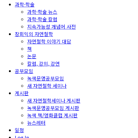
과학·학술
과학·학술 뉴스
과학·학술 칼럼
지속가능성 개념어 사전
장회익의 자연철학
자연철학 이야기 대담
책
논문
칼럼, 강의, 강연
공부모임
녹색문명공부모임
새 자연철학 세미나
게시판
새 자연철학세미나 게시판
녹색문명공부모임 게시판
녹색 책/영화클럽 게시판
뉴스레터
일정
Log In