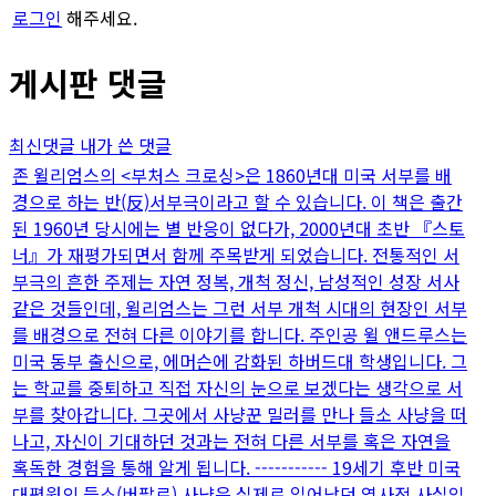
로그인
해주세요.
게시판 댓글
최신댓글
내가 쓴 댓글
존 윌리엄스의 <부처스 크로싱>은 1860년대 미국 서부를 배
경으로 하는 반(反)서부극이라고 할 수 있습니다. 이 책은 출간
된 1960년 당시에는 별 반응이 없다가, 2000년대 초반 『스토
너』가 재평가되면서 함께 주목받게 되었습니다. 전통적인 서
부극의 흔한 주제는 자연 정복, 개척 정신, 남성적인 성장 서사
같은 것들인데, 윌리엄스는 그런 서부 개척 시대의 현장인 서부
를 배경으로 전혀 다른 이야기를 합니다. 주인공 윌 앤드루스는
미국 동부 출신으로, 에머슨에 감화된 하버드대 학생입니다. 그
는 학교를 중퇴하고 직접 자신의 눈으로 보겠다는 생각으로 서
부를 찾아갑니다. 그곳에서 사냥꾼 밀러를 만나 들소 사냥을 떠
나고, 자신이 기대하던 것과는 전혀 다른 서부를 혹은 자연을
혹독한 경험을 통해 알게 됩니다. ----------- 19세기 후반 미국
대평원의 들소(버팔로) 사냥은 실제로 일어났던 역사적 사실입