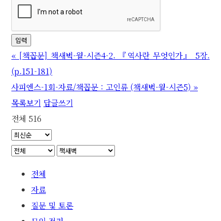
«
[책꼽문] 책새벽-월-시즌4-2. 『역사란 무엇인가』 5장.
(p.151-181)
사피엔스-1회-자료/책꼽문 : 고인류 (책새벽-월-시즌5)
»
목록보기
답글쓰기
전체 516
전체
자료
질문 및 토론