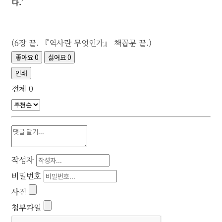
다.’
(6장 끝. 『역사란 무엇인가』 책꼽문 끝.)
좋아요
0
싫어요
0
인쇄
전체
0
작성자
비밀번호
사진
첨부파일