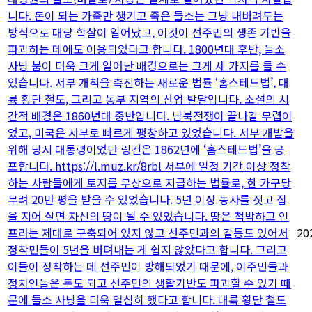
니다. 돈이 되는 가죽만 챙기고 죽은 들소는 그냥 내버려두는
방식으로 대량 학살이 일어났고, 이것이 선주민의 생존 기반을
파괴하는 데에도 이용되었다고 합니다. 1800년대 후반, 들소
사냥 붐이 더욱 크게 일어난 배경으로는 크게 세 가지를 들 수
있습니다. 서부 개척을 촉진하는 새로운 법률 ‘홈스테드법’, 대
륙 횡단 철도, 그리고 동부 지역의 산업 발달입니다. 소설의 시
간적 배경은 1860년대 중반입니다. 남북전쟁이 끝나갈 무렵이
었고, 미국은 서부로 빠르게 팽창하고 있었습니다. 서부 개발을
위해 당시 대통령이었던 링컨은 1862년에 ‘홈스테드법’을 공
포합니다. https://l.muz.kr/8rbl 서부에 일정 기간 이상 정착
하는 사람들에게 토지를 무상으로 지급하는 법률로, 한 가구당
무려 20만 평을 받을 수 있었습니다. 5년 이상 농사를 짓고 집
을 지어 살면 자신의 땅이 될 수 있었습니다. 땅은 척박하고 인
프라는 제대로 구축되어 있지 않고 선주민과의 갈등도 있어서
20
정착민들이 5년을 버텨내는 게 쉽지 않았다고 합니다. 그리고
이들이 정착하는 데 선주민이 방해되었기 때문에, 이주민들과
정치인들은 돈도 되고 선주민의 생활기반도 파괴할 수 있기 때
문에 들소 사냥을 더욱 열심히 했다고 합니다. 대륙 횡단 철도